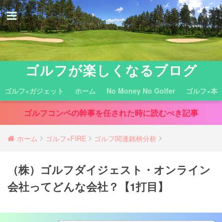
ゴルフが楽しくなるブログ
ゴルフ×ガジェット
ホーム
No Money No Golfer
ゴルフ×本
ゴルフコンペの幹事を任された時に読むべき記事
ホーム
ゴルフ×FIRE
ゴルフ関連銘柄分析
（株）ゴルフダイジェスト・オンライン
会社ってどんな会社？【1打目】